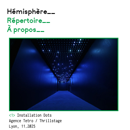
Hémisphère__
Répertoire__
À propos__
<1>
Installation Dots
Agence Tetro / Thrillstage
Lyon, 11.2025